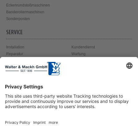
Eckenrundstoßmaschinen
Banderoliermaschinen
Sonderposten
SERVICE
Installation
Kundendienst
Reparatur
Wartung
Schmelzklebstoff
Showroom
ÜBER UNS
Geschichte & Leitbild
Kontakt
Unser Team
Impressum
Partner
Datenschutz & AGB
Anfahrt
Zahlungsarten & Versandkosten
Geierstraße 1 · 22305 Hamburg ·
Telefon 040 - 611706 0
·
Telefax 040 - 611706 10