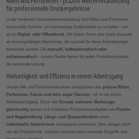
Rillen und Perforieren - präzise Weiterverarbeitung
für professionelle Druckergebnisse
In der modernen Druckweiterverarbeitung sind Rillen und Perforieren
essenzielle Schritte, um hochwertige Endprodukte zu schaffen - sei
es im
Digital- oder Offsetdruck
. Wir bieten Ihnen eine breite Auswahl
an leistungsfähigen Maschinen, die speziell für diese Anforderungen
entwickelt wurden. Ob
manuell, halbautomatisch oder
vollautomatisch
- unsere Geräte bieten für jeden Produktionsbedarf
die passende Lösung.
Vielseitigkeit und Effizienz in einem Arbeitsgang
Unsere Rill- und Perforiermaschinen ermöglichen das
präzise Rillen,
Perforieren, Falzen und teils sogar Stanzen
- oft in nur einem
Arbeitsdurchgang. Durch den
Einsatz mehrerer Werkzeuge
gleichzeitig
lassen sich komplexe Produktionsaufgaben wie
Positiv-
und Negativrillung
,
Längs- und Querperforation
sowie
individuelle Stanzformen
zeitsparend umsetzen. Dies steigert nicht
nur die Produktivität, sondern reduziert auch manuelle Eingriffe und